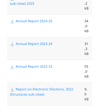
,2
sub-cttee) 2025
m
l
kB
e
Annual Report 2024-25
34
s
,0
i
kB
z
Annual Report 2023-24
31
e
,3
<
kB
Annual Report 2022-23
55
,0
kB
Report on Electronic Elections, 2022
9,
0
(Structures sub-cttee)
kB