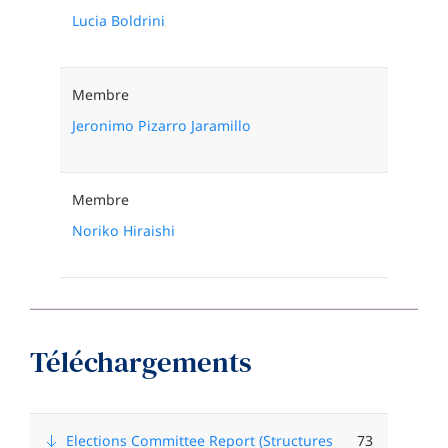
Lucia Boldrini
Membre
Jeronimo Pizarro Jaramillo
Membre
Noriko Hiraishi
Téléchargements
N
F
o
i
Elections Committee Report (Structures
73