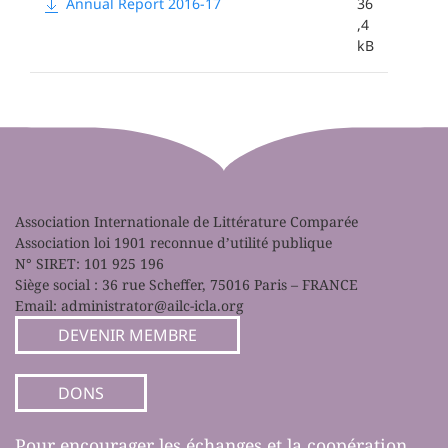
Annual Report 2016-17
36
,4
kB
Association Internationale de Littérature Comparée
Association loi 1901 reconnue d’utilité publique
N° SIRET: 101 925 196
Siège social : 36 rue Scheffer, 75016 Paris – FRANCE
Email:
administrator@ailc-icla.org
DEVENIR MEMBRE
DONS
Pour encourager les échanges et la coopération