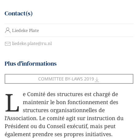
Contact(s)
N
Liedeke Plate
o
m
C
liedeke.plate@ru.nl
o
n
Plus d'informations
t
a
c
COMMITTEE BY-LAWS 2019
t
L
e Comité des structures est chargé de
maintenir le bon fonctionnement des
structures organisationnelles de
l’Association. Le comité agit sur instruction du
Président ou du Conseil exécutif, mais peut
également prendre ses propres initiatives.