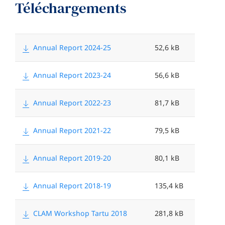
Téléchargements
N
F
o
i
Annual Report 2024-25
52,6 kB
m
l
Annual Report 2023-24
56,6 kB
e
s
Annual Report 2022-23
81,7 kB
i
z
Annual Report 2021-22
79,5 kB
e
Annual Report 2019-20
80,1 kB
<
Annual Report 2018-19
135,4 kB
CLAM Workshop Tartu 2018
281,8 kB