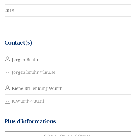
2018
Contact(s)
N
Jørgen Bruhn
o
m
C
Jorgen.bruhn@lnu.se
o
N
n
Kiene Brillenburg Wurth
o
t
m
a
C
K.Wurth@uu.nl
c
o
t
n
Plus d'informations
t
a
c