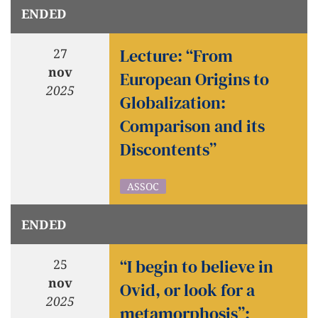
ENDED
Lecture: “From
27
nov
European Origins to
2025
Globalization:
Comparison and its
Discontents”
ASSOC
ENDED
“I begin to believe in
25
nov
Ovid, or look for a
2025
metamorphosis”: