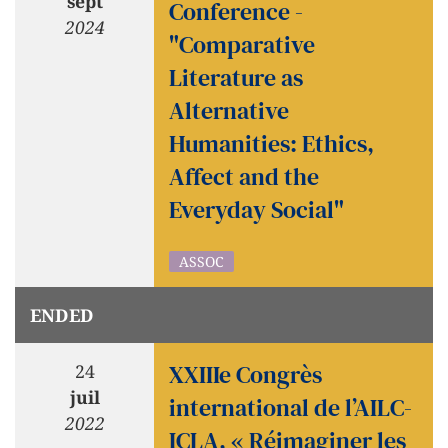
sept
Conference -
2024
"Comparative
Literature as
Alternative
Humanities: Ethics,
Affect and the
Everyday Social"
ASSOC
ENDED
XXIIIe Congrès
24
juil
international de l’AILC-
2022
ICLA, « Réimaginer les