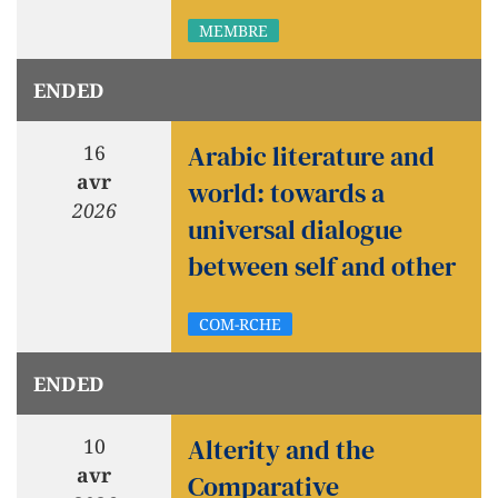
MEMBRE
ENDED
Arabic literature and
16
avr
world: towards a
2026
universal dialogue
between self and other
COM-RCHE
ENDED
Alterity and the
10
avr
Comparative