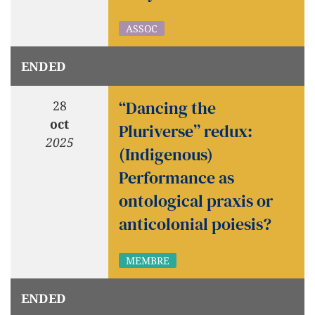
ASSOC
ENDED
“Dancing the
28
oct
Pluriverse” redux:
2025
(Indigenous)
Performance as
ontological praxis or
anticolonial poiesis?
MEMBRE
ENDED