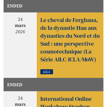
ENDED
Le cheval de Ferghana,
24
mars
de la dynastie Han aux
2026
dynasties du Nord et du
Sud : une perspective
cosmotechnique (La
Série AILC-ICLA/MoW)
AILC
ENDED
International Online
24
mars
Workshop: Stephen